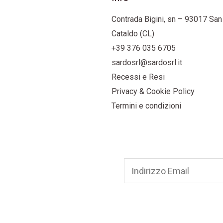
del
del
Contrada Bigini, sn – 93017 San
prodotto
prodotto
Cataldo (CL)
+39 376 035 6705
sardosrl@sardosrl.it
Recessi e Resi
Privacy & Cookie Policy
Termini e condizioni
E
m
a
i