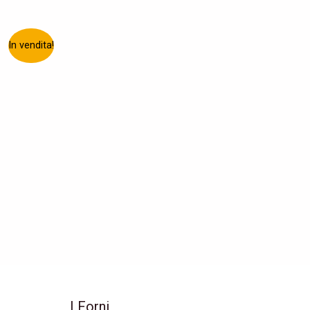
In vendita!
I Forni