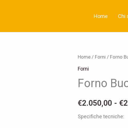
Home
Chi 
Forno
Home
/
Forni
/ Forno B
Bucciddrato
Forni
quantità
Forno Buc
€
2.050,00
-
€
2
Specifiche tecniche: