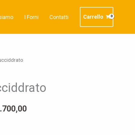
Carrello
siamo
I Forni
Contatti
ucciddrato
Fascia
di
ciddrato
prezzo:
da
.700,00
€2.050,00