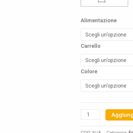
Alimentazione
Carrello
Colore
Aggiungi
COD:
N/A
Categoria:
Fo