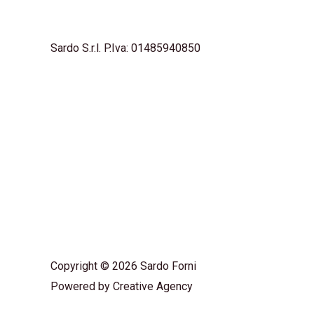
del
prodotto
Sardo S.r.l. P.Iva: 01485940850
Copyright © 2026 Sardo Forni
Powered by
Creative Agency