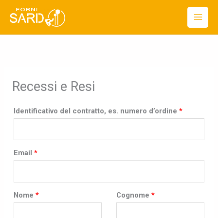
Vai
al
contenuto
Recessi e Resi
Identificativo del contratto, es. numero d’ordine
*
Email
*
E
Nome
*
Cognome
*
m