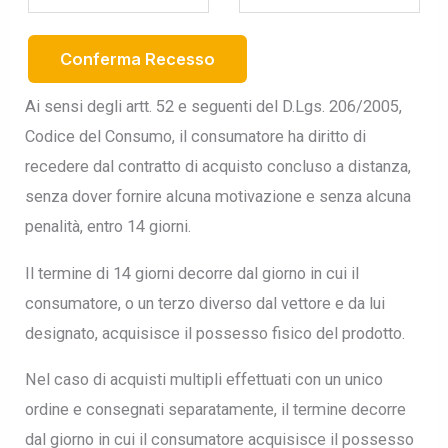
a
i
Conferma Recesso
l
(
Ai sensi degli artt. 52 e seguenti del D.Lgs. 206/2005,
r
Codice del Consumo, il consumatore ha diritto di
e
recedere dal contratto di acquisto concluso a distanza,
p
senza dover fornire alcuna motivazione e senza alcuna
e
penalità, entro 14 giorni.
a
t
Il termine di 14 giorni decorre dal giorno in cui il
)
consumatore, o un terzo diverso dal vettore e da lui
designato, acquisisce il possesso fisico del prodotto.
*
Nel caso di acquisti multipli effettuati con un unico
ordine e consegnati separatamente, il termine decorre
dal giorno in cui il consumatore acquisisce il possesso